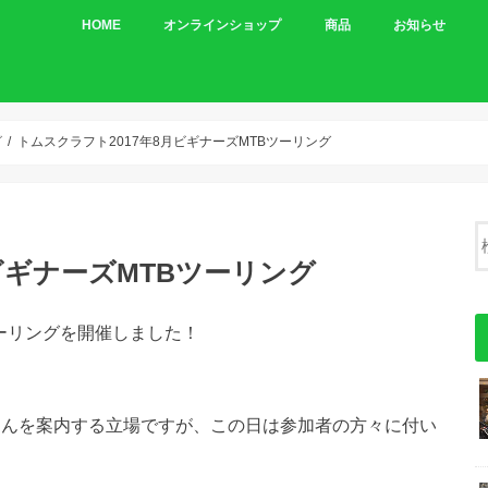
HOME
オンラインショップ
商品
お知らせ
車体
パーツ
グ
トムスクラフト2017年8月ビギナーズMTBツーリング
ビギナーズMTBツーリング
ーリングを開催しました！
さんを案内する立場ですが、この日は参加者の方々に付い