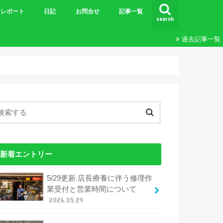
レポート
日記
お問合せ
記事一覧
search
ビギナーズＭＴＢツーリング
王滝
ツーリング
24時間&20時間
エンデューロ
ブルベ
その他レポート
過去記事一覧
新着エントリー
5/29更新 店長療養に伴う修理作
業受付と営業時間について
2026.05.29