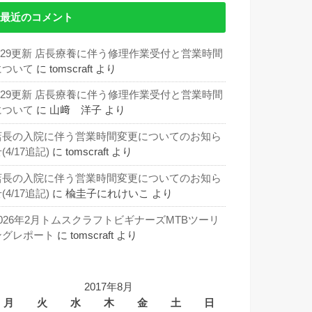
最近のコメント
5/29更新 店長療養に伴う修理作業受付と営業時間
について
に
tomscraft
より
5/29更新 店長療養に伴う修理作業受付と営業時間
について
に
山﨑 洋子
より
店長の入院に伴う営業時間変更についてのお知ら
(4/17追記)
に
tomscraft
より
店長の入院に伴う営業時間変更についてのお知ら
(4/17追記)
に
楡圭子にれけいこ
より
2026年2月トムスクラフトビギナーズMTBツーリ
ングレポート
に
tomscraft
より
2017年8月
月
火
水
木
金
土
日