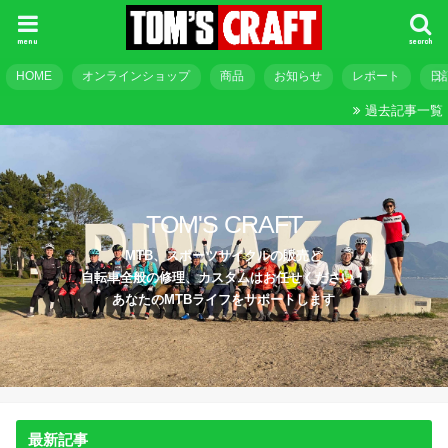
menu
search
HOME
オンラインショップ
商品
お知らせ
レポート
日
過去記事一覧
TOM'S CRAFT
MTB、スポーツサイクルの販売と
自転車全般の修理、カスタムはお任せください！
あなたのMTBライフをサポートします
最新記事