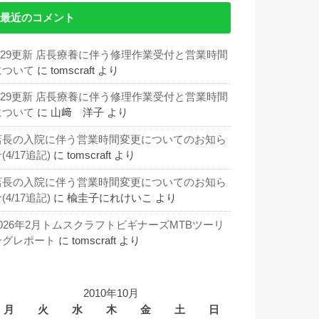
最近のコメント
5/29更新 店長療養に伴う修理作業受付と営業時間
について
に
tomscraft
より
5/29更新 店長療養に伴う修理作業受付と営業時間
について
に
山﨑 洋子
より
店長の入院に伴う営業時間変更についてのお知ら
(4/17追記)
に
tomscraft
より
店長の入院に伴う営業時間変更についてのお知ら
(4/17追記)
に
楡圭子にれけいこ
より
2026年2月トムスクラフトビギナーズMTBツーリ
ングレポート
に
tomscraft
より
2010年10月
月
火
水
木
金
土
日