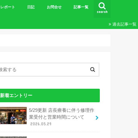
レポート
日記
お問合せ
記事一覧
search
ビギナーズＭＴＢツーリング
王滝
ツーリング
24時間&20時間
エンデューロ
ブルベ
その他レポート
過去記事一覧
新着エントリー
5/29更新 店長療養に伴う修理作
業受付と営業時間について
2026.05.29