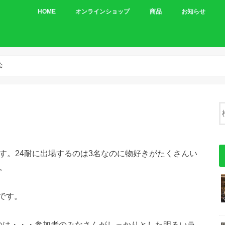
HOME
オンラインショップ
商品
お知らせ
車体
パーツ
会
す。24耐に出場するのは3名なのに物好きがたくさんい
。
です。
のは・・・参加者のみなさんがしっかりとした明るいラ