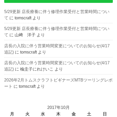
5/29更新 店長療養に伴う修理作業受付と営業時間につい
て
に
tomscraft
より
5/29更新 店長療養に伴う修理作業受付と営業時間につい
て
に
山﨑 洋子
より
店長の入院に伴う営業時間変更についてのお知らせ(4/17
追記)
に
tomscraft
より
店長の入院に伴う営業時間変更についてのお知らせ(4/17
追記)
に
楡圭子にれけいこ
より
2026年2月トムスクラフトビギナーズMTBツーリングレポ
ート
に
tomscraft
より
2017年10月
月
火
水
木
金
土
日