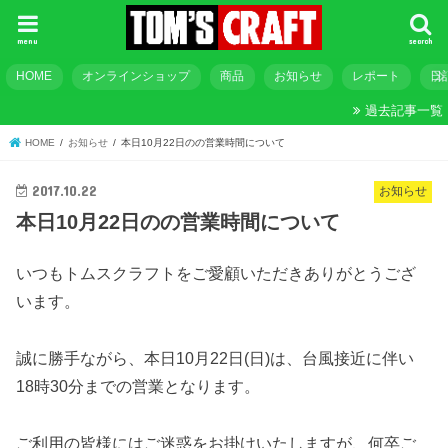
menu
search
HOME
オンラインショップ
商品
お知らせ
レポート
日
過去記事一覧
HOME
お知らせ
本日10月22日のの営業時間について
2017.10.22
お知らせ
本日10月22日のの営業時間について
いつもトムスクラフトをご愛顧いただきありがとうござ
います。
誠に勝手ながら、本日10月22日(日)は、台風接近に伴い
18時30分までの営業となります。
ご利用の皆様にはご迷惑をお掛けいたしますが、何卒ご