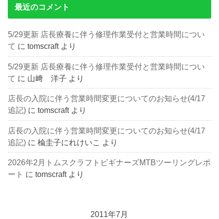
最近のコメント
5/29更新 店長療養に伴う修理作業受付と営業時間につい
て
に
tomscraft
より
5/29更新 店長療養に伴う修理作業受付と営業時間につい
て
に
山﨑 洋子
より
店長の入院に伴う営業時間変更についてのお知らせ(4/17
追記)
に
tomscraft
より
店長の入院に伴う営業時間変更についてのお知らせ(4/17
追記)
に
楡圭子にれけいこ
より
2026年2月トムスクラフトビギナーズMTBツーリングレポ
ート
に
tomscraft
より
2011年7月