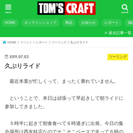
menu
search
HOME
オンラインショップ
商品
お知らせ
レポート
日
過去記事一覧
HOME
イベント
レポート
ツーリング
久ぶりライド
2011.07.03
ツーリング
久ぶりライド
最近本業が忙しくって、まったく乗れていません。
ということで、本日は頑張って早起きして朝ライドに
参加してきました。
５時半に起きて朝食食べて６時過ぎに出発。今日の集
合場所は西友桂店なのでそこそこペースで走って６時の