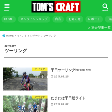
menu
search
HOME
オンラインショップ
商品
お知らせ
レポート
日
過去記事一覧
HOME
イベント
レポート
ツーリング
ツーリング
ツーリング
平日ツーリング20130725
2013.07.25
ツーリング
たまには平日朝ライド
2013.07.02