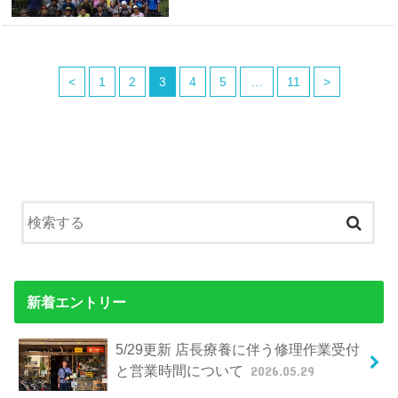
<
1
2
3
4
5
…
11
>
新着エントリー
5/29更新 店長療養に伴う修理作業受付
と営業時間について
2026.05.29