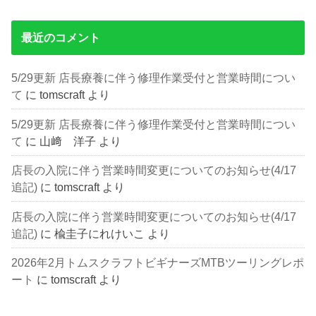
最近のコメント
5/29更新 店長療養に伴う修理作業受付と営業時間につい
て
に
tomscraft
より
5/29更新 店長療養に伴う修理作業受付と営業時間につい
て
に
山﨑 洋子
より
店長の入院に伴う営業時間変更についてのお知らせ(4/17
追記)
に
tomscraft
より
店長の入院に伴う営業時間変更についてのお知らせ(4/17
追記)
に
楡圭子にれけいこ
より
2026年2月トムスクラフトビギナーズMTBツーリングレポ
ート
に
tomscraft
より