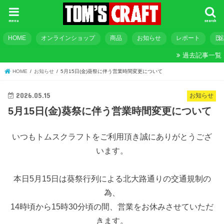
menu
search
HOME
オンラインショップ
商品
お知らせ
レポート
日
過去記事一覧
HOME
お知らせ
5月15日(金)葵祭に伴う営業時間変更について
2026.05.15
お知らせ
5月15日(金)葵祭に伴う営業時間変更について
いつもトムスクラフトをご利用頂き誠にありがとうござ
います。
本日5月15日は葵祭行列による北大路通りの交通規制の
為、
14時頃から15時30分頃の間、営業をお休みさせていただ
きます。