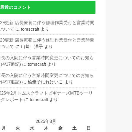
最近のコメント
5/29更新 店長療養に伴う修理作業受付と営業時間
について
に
tomscraft
より
5/29更新 店長療養に伴う修理作業受付と営業時間
について
に
山﨑 洋子
より
店長の入院に伴う営業時間変更についてのお知ら
(4/17追記)
に
tomscraft
より
店長の入院に伴う営業時間変更についてのお知ら
(4/17追記)
に
楡圭子にれけいこ
より
2026年2月トムスクラフトビギナーズMTBツーリ
ングレポート
に
tomscraft
より
2025年3月
月
火
水
木
金
土
日