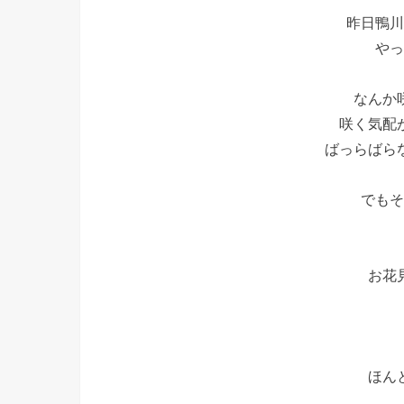
昨日鴨川
やっ
なんか
咲く気配
ばっらばら
でもそ
お花
ほん