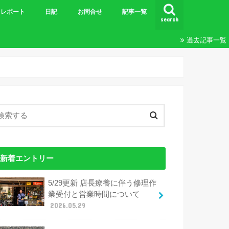
レポート
日記
お問合せ
記事一覧
search
ビギナーズＭＴＢツーリング
王滝
ツーリング
24時間&20時間
エンデューロ
ブルベ
その他レポート
過去記事一覧
新着エントリー
5/29更新 店長療養に伴う修理作
業受付と営業時間について
2026.05.29