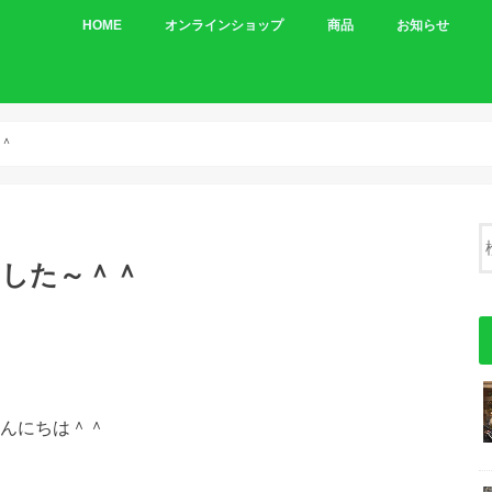
HOME
オンラインショップ
商品
お知らせ
車体
パーツ
＾＾
しました～＾＾
んにちは＾＾