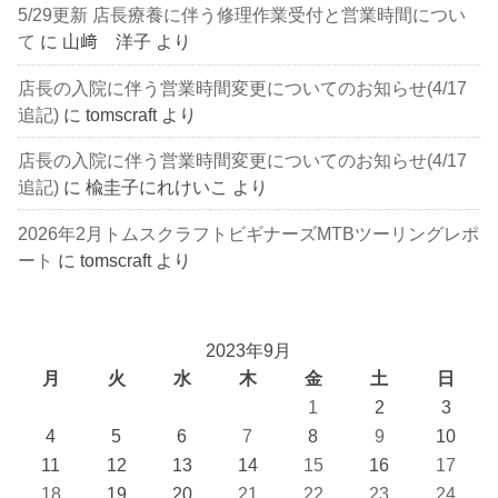
5/29更新 店長療養に伴う修理作業受付と営業時間につい
て
に
山﨑 洋子
より
店長の入院に伴う営業時間変更についてのお知らせ(4/17
追記)
に
tomscraft
より
店長の入院に伴う営業時間変更についてのお知らせ(4/17
追記)
に
楡圭子にれけいこ
より
2026年2月トムスクラフトビギナーズMTBツーリングレポ
ート
に
tomscraft
より
2023年9月
月
火
水
木
金
土
日
1
2
3
4
5
6
7
8
9
10
11
12
13
14
15
16
17
18
19
20
21
22
23
24