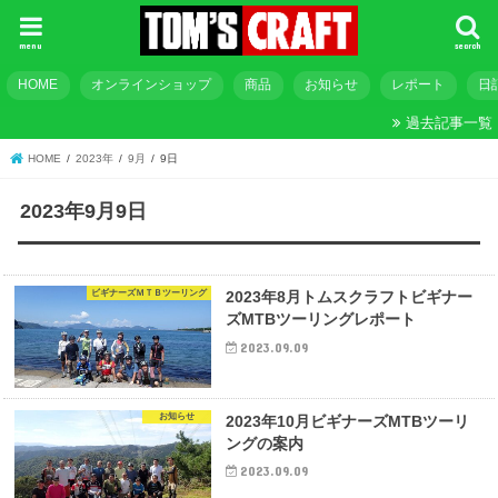
menu
search
HOME
オンラインショップ
商品
お知らせ
レポート
日
過去記事一覧
HOME
2023年
9月
9日
2023年9月9日
ビギナーズＭＴＢツーリング
2023年8月トムスクラフトビギナー
ズMTBツーリングレポート
2023.09.09
お知らせ
2023年10月ビギナーズMTBツーリ
ングの案内
2023.09.09