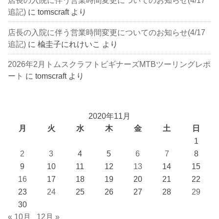
店長の入院に伴う営業時間変更についてのお知らせ(4/17
追記)
に
tomscraft
より
店長の入院に伴う営業時間変更についてのお知らせ(4/17
追記)
に
楡圭子にれけいこ
より
2026年2月トムスクラフトビギナーズMTBツーリングレポ
ート
に
tomscraft
より
2020年11月
月
火
水
木
金
土
日
1
2
3
4
5
6
7
8
9
10
11
12
13
14
15
16
17
18
19
20
21
22
23
24
25
26
27
28
29
30
« 10月
12月 »