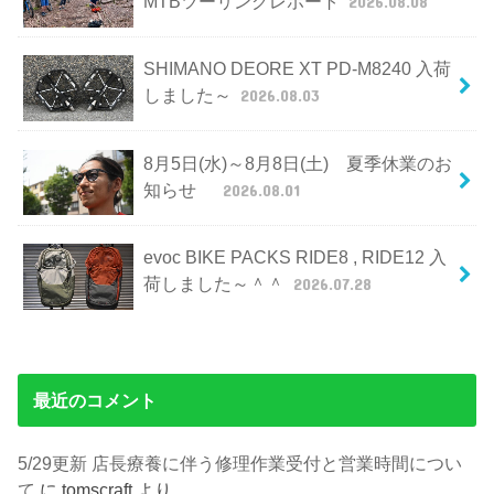
MTBツーリングレポート
2026.08.08
SHIMANO DEORE XT PD-M8240 入荷
しました～
2026.08.03
8月5日(水)～8月8日(土) 夏季休業のお
知らせ
2026.08.01
evoc BIKE PACKS RIDE8 , RIDE12 入
荷しました～＾＾
2026.07.28
最近のコメント
5/29更新 店長療養に伴う修理作業受付と営業時間につい
て
に
tomscraft
より