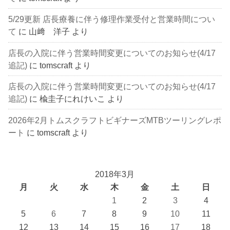
5/29更新 店長療養に伴う修理作業受付と営業時間につい
て
に
山﨑 洋子
より
店長の入院に伴う営業時間変更についてのお知らせ(4/17
追記)
に
tomscraft
より
店長の入院に伴う営業時間変更についてのお知らせ(4/17
追記)
に
楡圭子にれけいこ
より
2026年2月トムスクラフトビギナーズMTBツーリングレポ
ート
に
tomscraft
より
2018年3月
月
火
水
木
金
土
日
1
2
3
4
5
6
7
8
9
10
11
12
13
14
15
16
17
18