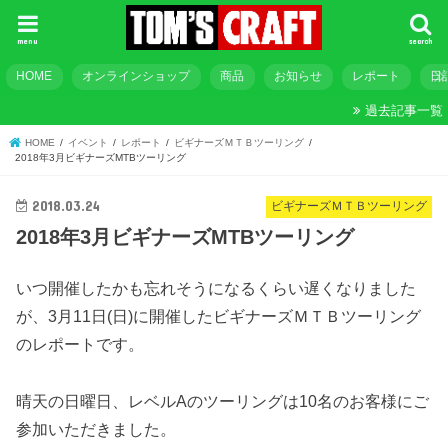
menu
search
HOME
オンラインショップ
商品
お知らせ
レポート
日
過去記事一覧
HOME
イベント
レポート
ビギナーズＭＴＢツーリング
2018年3月ビギナーズMTBツーリング
2018.03.24
ビギナーズＭＴＢツーリング
2018年3月ビギナーズMTBツーリング
いつ開催したかも忘れそうになるくらい遅くなりました
が、3月11日(日)に開催したビギナーズＭＴＢツーリング
のレポートです。
晴天の日曜日、レベルAのツーリングは10名のお客様にご
参加いただきました。