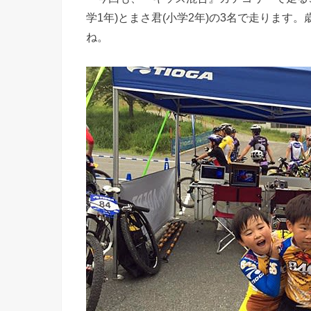
学1年)とまさ君(小学2年)の3名で走ります
ね。