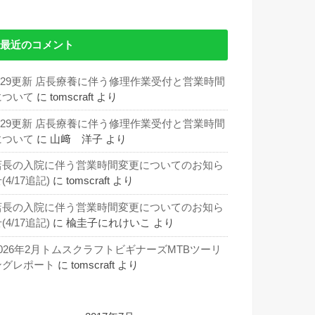
最近のコメント
5/29更新 店長療養に伴う修理作業受付と営業時間
について
に
tomscraft
より
5/29更新 店長療養に伴う修理作業受付と営業時間
について
に
山﨑 洋子
より
店長の入院に伴う営業時間変更についてのお知ら
(4/17追記)
に
tomscraft
より
店長の入院に伴う営業時間変更についてのお知ら
(4/17追記)
に
楡圭子にれけいこ
より
2026年2月トムスクラフトビギナーズMTBツーリ
ングレポート
に
tomscraft
より