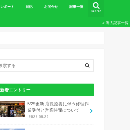
レポート
日記
お問合せ
記事一覧
search
ビギナーズＭＴＢツーリング
王滝
ツーリング
24時間&20時間
エンデューロ
ブルベ
その他レポート
過去記事一覧
新着エントリー
5/29更新 店長療養に伴う修理作
業受付と営業時間について
2026.05.29