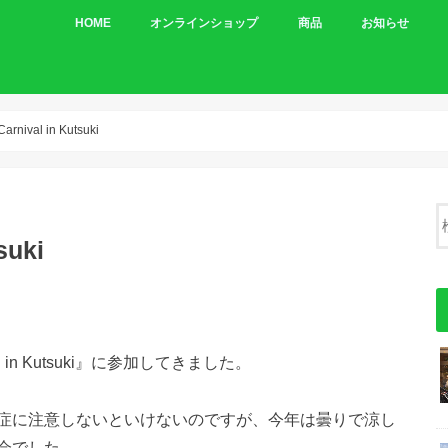
HOME
オンラインショップ
商品
お知らせ
車体
パーツ
arnival in Kutsuki
suki
l in Kutsuki』に参加してきました。
症に注意しないといけないのですが、今年は曇りで涼し
会でした。