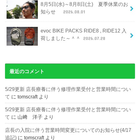
8月5日(水)～8月8日(土) 夏季休業のお
知らせ
2026.08.01
evoc BIKE PACKS RIDE8 , RIDE12 入
荷しました～＾＾
2026.07.28
最近のコメント
5/29更新 店長療養に伴う修理作業受付と営業時間につい
て
に
tomscraft
より
5/29更新 店長療養に伴う修理作業受付と営業時間につい
て
に
山﨑 洋子
より
店長の入院に伴う営業時間変更についてのお知らせ(4/17
追記)
に
tomscraft
より