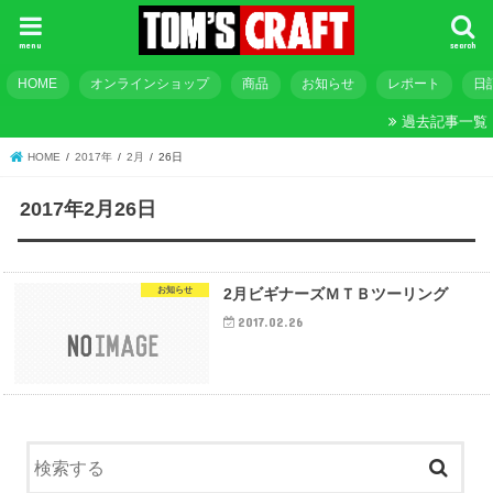
menu
search
HOME
オンラインショップ
商品
お知らせ
レポート
日
過去記事一覧
HOME
2017年
2月
26日
2017年2月26日
お知らせ
2月ビギナーズＭＴＢツーリング
2017.02.26