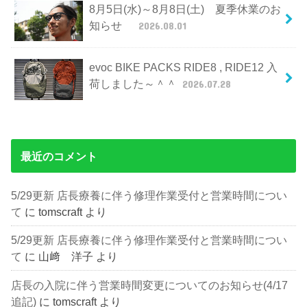
8月5日(水)～8月8日(土) 夏季休業のお
知らせ
2026.08.01
evoc BIKE PACKS RIDE8 , RIDE12 入
荷しました～＾＾
2026.07.28
最近のコメント
5/29更新 店長療養に伴う修理作業受付と営業時間につい
て
に
tomscraft
より
5/29更新 店長療養に伴う修理作業受付と営業時間につい
て
に
山﨑 洋子
より
店長の入院に伴う営業時間変更についてのお知らせ(4/17
追記)
に
tomscraft
より