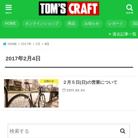
menu
search
HOME
オンラインショップ
商品
お知らせ
レポート
日
過去記事一覧
HOME
2017年
2月
4日
2017年2月4日
お知らせ
２月５日(日)の営業について
2017.02.04