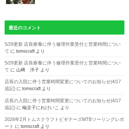
最近のコメント
5/29更新 店長療養に伴う修理作業受付と営業時間につい
て
に
tomscraft
より
5/29更新 店長療養に伴う修理作業受付と営業時間につい
て
に
山﨑 洋子
より
店長の入院に伴う営業時間変更についてのお知らせ(4/17
追記)
に
tomscraft
より
店長の入院に伴う営業時間変更についてのお知らせ(4/17
追記)
に
楡圭子にれけいこ
より
2026年2月トムスクラフトビギナーズMTBツーリングレポ
ート
に
tomscraft
より