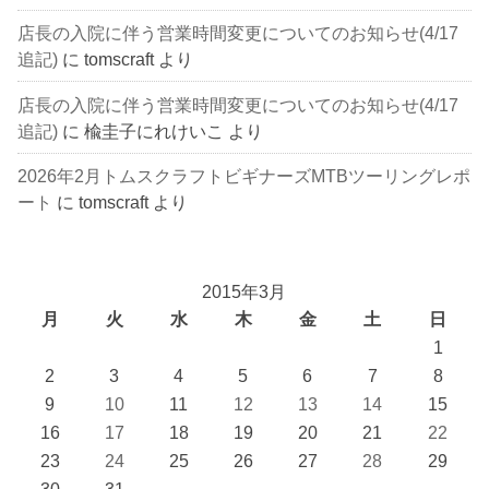
店長の入院に伴う営業時間変更についてのお知らせ(4/17
追記)
に
tomscraft
より
店長の入院に伴う営業時間変更についてのお知らせ(4/17
追記)
に
楡圭子にれけいこ
より
2026年2月トムスクラフトビギナーズMTBツーリングレポ
ート
に
tomscraft
より
2015年3月
月
火
水
木
金
土
日
1
2
3
4
5
6
7
8
9
10
11
12
13
14
15
16
17
18
19
20
21
22
23
24
25
26
27
28
29
30
31