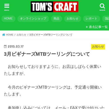
menu
search
HOME
オンラインショップ
商品
お知らせ
レポート
日
過去記事一覧
HOME
お知らせ
3月ビギナーズMTBツーリングについて
2015.03.17
お知らせ
3月ビギナーズMTBツーリングについて
お知らせしておりますように、お店はしばらく休業い
たしますが、
今月のビギナーズMTBツーリングは、予定通り開催い
たします。
参加申し込みについては、メール・FAXで受け付けいた