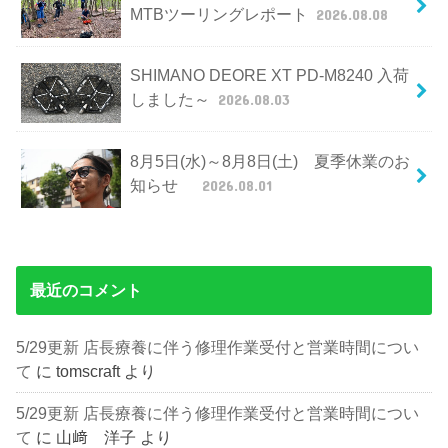
MTBツーリングレポート
2026.08.08
SHIMANO DEORE XT PD-M8240 入荷
しました～
2026.08.03
8月5日(水)～8月8日(土) 夏季休業のお
知らせ
2026.08.01
最近のコメント
5/29更新 店長療養に伴う修理作業受付と営業時間につい
て
に
tomscraft
より
5/29更新 店長療養に伴う修理作業受付と営業時間につい
て
に
山﨑 洋子
より