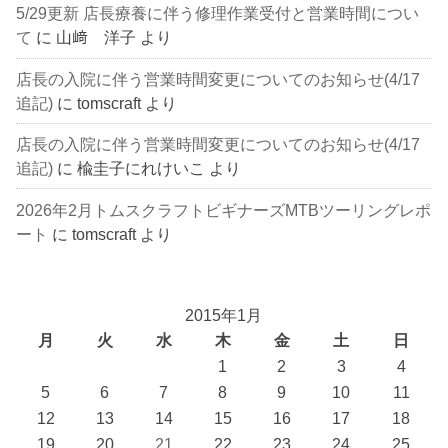
5/29更新 店長療養に伴う修理作業受付と営業時間につい
て
に
山﨑 洋子
より
店長の入院に伴う営業時間変更についてのお知らせ(4/17
追記)
に
tomscraft
より
店長の入院に伴う営業時間変更についてのお知らせ(4/17
追記)
に
楡圭子にれけいこ
より
2026年2月トムスクラフトビギナーズMTBツーリングレポ
ート
に
tomscraft
より
2015年1月
月
火
水
木
金
土
日
1
2
3
4
5
6
7
8
9
10
11
12
13
14
15
16
17
18
19
20
21
22
23
24
25