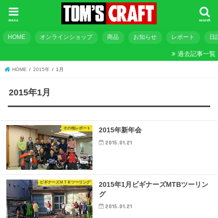
menu
search
HOME
オンラインショップ
商品
お知らせ
レポート
日
過去記事一覧
HOME
2015年
1月
2015年1月
その他レポート
2015年新年会
2015.01.21
ビギナーズＭＴＢツーリング
2015年1月ビギナーズMTBツーリン
グ
2015.01.21