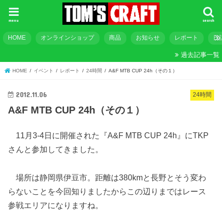
menu
search
HOME
オンラインショップ
商品
お知らせ
レポート
日
過去記事一覧
HOME
イベント
レポート
24時間
A&F MTB CUP 24h（その１）
2012.11.06
24時間
A&F MTB CUP 24h（その１）
11月3-4日に開催された『A&F MTB CUP 24h』にTKP
さんと参加してきました。
場所は静岡県伊豆市。距離は380kmと長野とそう変わ
らないことを今回知りましたからこの辺りまではレース
参戦エリアになりますね。