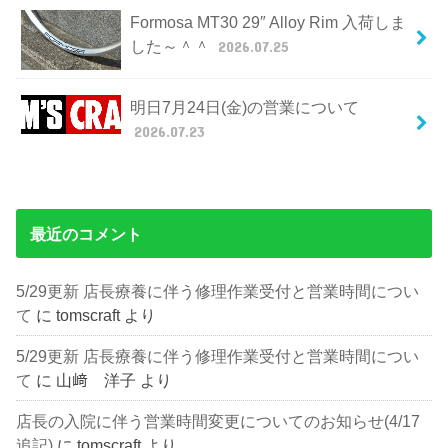
Formosa MT30 29″ Alloy Rim 入荷しま
した～＾＾
2026.07.25
明日7月24日(金)の営業について
2026.07.23
最近のコメント
5/29更新 店長療養に伴う修理作業受付と営業時間につい
て
に
tomscraft
より
5/29更新 店長療養に伴う修理作業受付と営業時間につい
て
に
山﨑 洋子
より
店長の入院に伴う営業時間変更についてのお知らせ(4/17
追記)
に
tomscraft
より