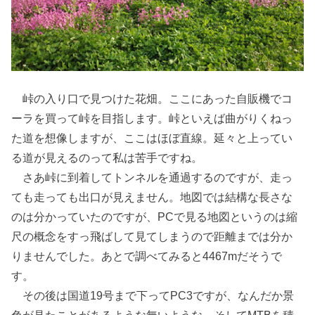
峠の入り口で見つけた花畑。ここにあった自販機でコ
ーラを買って峠を目指します。峠といえば曲がりくねっ
た道を想像しますが、ここはほぼ直線。延々と上ってい
る道が見えるのって私は苦手ですね。
さあ峠に到着してトンネルを通過するのですが、走っ
ても走っても出口が見えません。地図では結構な長さな
のは分かっていたのですが、PCで見る地図というのは縮
尺の概念をすっ飛ばして見てしまうので距離までは分か
りませんでした。あとで調べてみると4467mだそうで
す。
その後は国道19号まで下ってPC3ですが、なんだか景
色が見たことがあるような無いような。そしてMTBを積