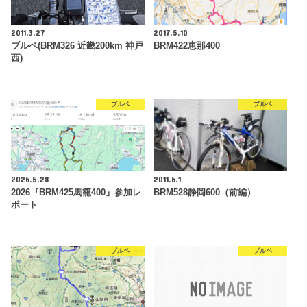
2011.3.27
2017.5.10
ブルベ(BRM326 近畿200km 神戸
BRM422恵那400
西)
ブルベ
ブルベ
2026.5.28
2011.6.1
2026『BRM425馬籠400』参加レ
BRM528静岡600（前編）
ポート
ブルベ
ブルベ