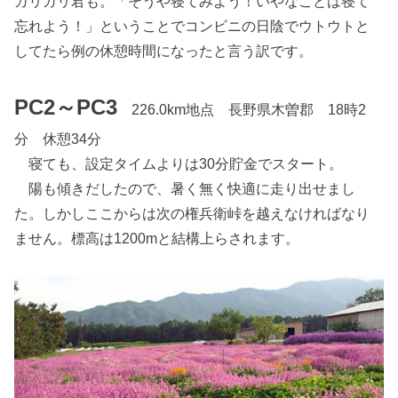
ガリガリ君も。「そうや寝てみよう！いやなことは寝て
忘れよう！」ということでコンビニの日陰でウトウトと
してたら例の休憩時間になったと言う訳です。
PC2～PC3
226.0km地点 長野県木曽郡 18時2
分 休憩34分
寝ても、設定タイムよりは30分貯金でスタート。
陽も傾きだしたので、暑く無く快適に走り出せまし
た。しかしここからは次の権兵衛峠を越えなければなり
ません。標高は1200mと結構上らされます。