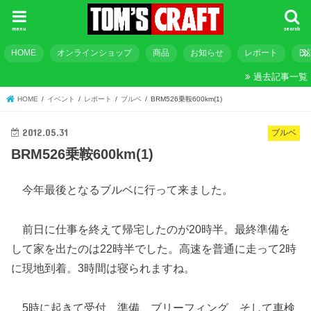
menu
search
HOME
オンラインショップ
商品
お知らせ
レポート
日
過去記事一覧
HOME
イベント
レポート
ブルベ
BRM526乗鞍600km(1)
2012.05.31
ブルベ
BRM526乗鞍600km(1)
今年最後となるブルベに行って来ました。
前日に仕事を終えて帰宅したのが20時半。最終準備を
して家を出たのは22時半でした。高速を普通に走って2時
に現地到着。3時間は寝られますね。
5時に起きて受付、準備、ブリーフィング、そして車検