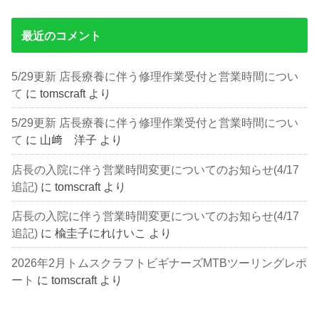
最近のコメント
5/29更新 店長療養に伴う修理作業受付と営業時間につい
て
に
tomscraft
より
5/29更新 店長療養に伴う修理作業受付と営業時間につい
て
に
山﨑 洋子
より
店長の入院に伴う営業時間変更についてのお知らせ(4/17
追記)
に
tomscraft
より
店長の入院に伴う営業時間変更についてのお知らせ(4/17
追記)
に
楡圭子にれけいこ
より
2026年2月トムスクラフトビギナーズMTBツーリングレポ
ート
に
tomscraft
より