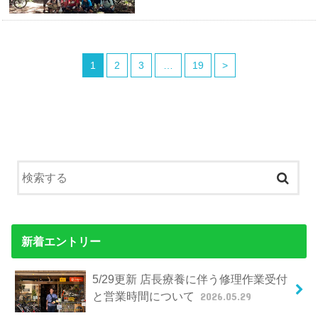
1
2
3
…
19
>
新着エントリー
5/29更新 店長療養に伴う修理作業受付
と営業時間について
2026.05.29