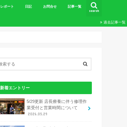
レポート
日記
お問合せ
記事一覧
search
ビギナーズＭＴＢツーリング
王滝
ツーリング
24時間&20時間
エンデューロ
ブルベ
その他レポート
過去記事一覧
新着エントリー
5/29更新 店長療養に伴う修理作
業受付と営業時間について
2026.05.29