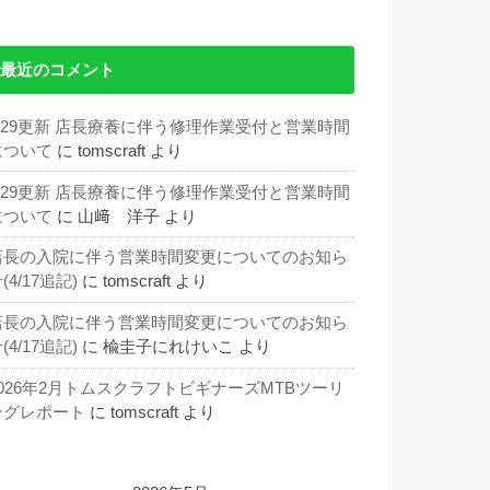
最近のコメント
5/29更新 店長療養に伴う修理作業受付と営業時間
について
に
tomscraft
より
5/29更新 店長療養に伴う修理作業受付と営業時間
について
に
山﨑 洋子
より
店長の入院に伴う営業時間変更についてのお知ら
(4/17追記)
に
tomscraft
より
店長の入院に伴う営業時間変更についてのお知ら
(4/17追記)
に
楡圭子にれけいこ
より
2026年2月トムスクラフトビギナーズMTBツーリ
ングレポート
に
tomscraft
より