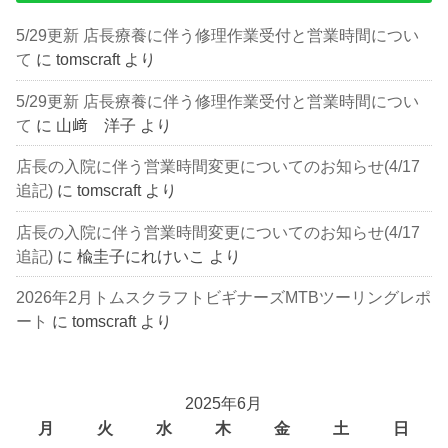
5/29更新 店長療養に伴う修理作業受付と営業時間につい
て
に
tomscraft
より
5/29更新 店長療養に伴う修理作業受付と営業時間につい
て
に
山﨑 洋子
より
店長の入院に伴う営業時間変更についてのお知らせ(4/17
追記)
に
tomscraft
より
店長の入院に伴う営業時間変更についてのお知らせ(4/17
追記)
に
楡圭子にれけいこ
より
2026年2月トムスクラフトビギナーズMTBツーリングレポ
ート
に
tomscraft
より
2025年6月
月
火
水
木
金
土
日