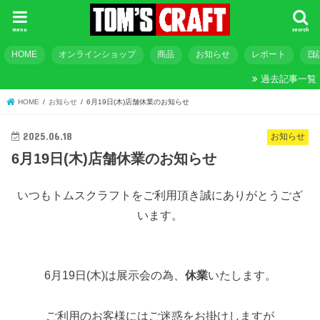
menu
search
HOME
オンラインショップ
商品
お知らせ
レポート
日
過去記事一覧
HOME
お知らせ
6月19日(木)店舗休業のお知らせ
2025.06.18
お知らせ
6月19日(木)店舗休業のお知らせ
いつもトムスクラフトをご利用頂き誠にありがとうござ
います。
6月19日(木)は展示会の為、
休業
いたします。
ご利用のお客様にはご迷惑をお掛けしますが