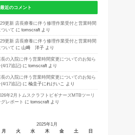
最近のコメント
5/29更新 店長療養に伴う修理作業受付と営業時間
について
に
tomscraft
より
5/29更新 店長療養に伴う修理作業受付と営業時間
について
に
山﨑 洋子
より
店長の入院に伴う営業時間変更についてのお知ら
(4/17追記)
に
tomscraft
より
店長の入院に伴う営業時間変更についてのお知ら
(4/17追記)
に
楡圭子にれけいこ
より
2026年2月トムスクラフトビギナーズMTBツーリ
ングレポート
に
tomscraft
より
2025年1月
月
火
水
木
金
土
日