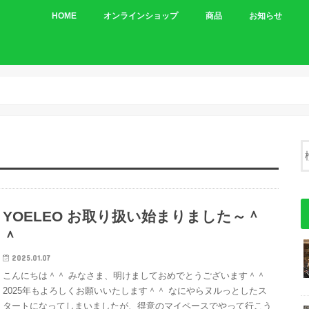
HOME
オンラインショップ
商品
お知らせ
車体
パーツ
YOELEO お取り扱い始まりました～＾
＾
2025.01.07
こんにちは＾＾ みなさま、明けましておめでとうございます＾＾
2025年もよろしくお願いいたします＾＾ なにやらヌルっとしたス
タートになってしまいましたが、得意のマイペースでやって行こう