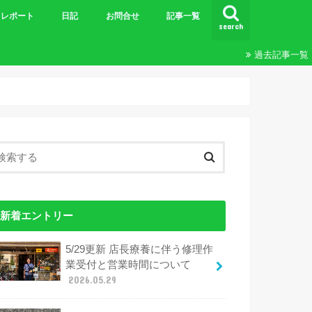
レポート
日記
お問合せ
記事一覧
search
ビギナーズＭＴＢツーリング
王滝
ツーリング
24時間&20時間
エンデューロ
ブルベ
その他レポート
過去記事一覧
新着エントリー
5/29更新 店長療養に伴う修理作
業受付と営業時間について
2026.05.29