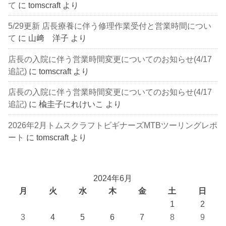
て
に
tomscraft
より
5/29更新 店長療養に伴う修理作業受付と営業時間につい
て
に
山﨑 洋子
より
店長の入院に伴う営業時間変更についてのお知らせ(4/17
追記)
に
tomscraft
より
店長の入院に伴う営業時間変更についてのお知らせ(4/17
追記)
に
楡圭子にれけいこ
より
2026年2月トムスクラフトビギナーズMTBツーリングレポ
ート
に
tomscraft
より
2024年6月
月
火
水
木
金
土
日
1
2
3
4
5
6
7
8
9