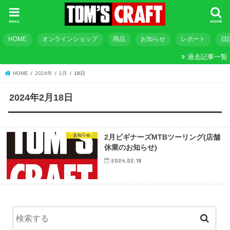
menu
search
HOME
オンラインショップ
商品
お知らせ
レポート
日
過去記事一覧
HOME
2024年
2月
18日
2024年2月18日
お知らせ
2月ビギナーズMTBツーリング(店舗
休業のお知らせ)
2024.02.18