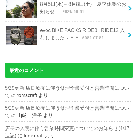
8月5日(水)～8月8日(土) 夏季休業のお
知らせ
2026.08.01
evoc BIKE PACKS RIDE8 , RIDE12 入
荷しました～＾＾
2026.07.28
最近のコメント
5/29更新 店長療養に伴う修理作業受付と営業時間につい
て
に
tomscraft
より
5/29更新 店長療養に伴う修理作業受付と営業時間につい
て
に
山﨑 洋子
より
店長の入院に伴う営業時間変更についてのお知らせ(4/17
追記)
に
tomscraft
より