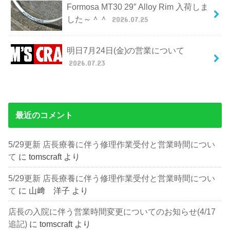
Formosa MT30 29″ Alloy Rim 入荷しま
した～＾＾
2026.07.25
明日7月24日(金)の営業について
2026.07.23
最近のコメント
5/29更新 店長療養に伴う修理作業受付と営業時間につい
て
に
tomscraft
より
5/29更新 店長療養に伴う修理作業受付と営業時間につい
て
に
山﨑 洋子
より
店長の入院に伴う営業時間変更についてのお知らせ(4/17
追記)
に
tomscraft
より