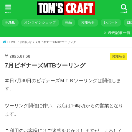
menu
search
HOME
オンラインショップ
商品
お知らせ
レポート
日
過去記事一覧
HOME
お知らせ
7月ビギナーズMTBツーリング
2023.07.30
お知らせ
7月ビギナーズMTBツーリング
本日7月30日のビギナーズＭＴＢツーリングは開催しま
す。
ツーリング開催に伴い、お店は16時頃からの営業となり
ます。
ご利用のお客様にはご迷惑をおかけしますが、よろしく