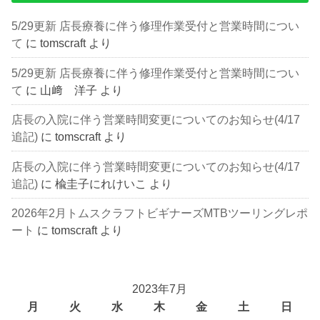
5/29更新 店長療養に伴う修理作業受付と営業時間につい
て
に
tomscraft
より
5/29更新 店長療養に伴う修理作業受付と営業時間につい
て
に
山﨑 洋子
より
店長の入院に伴う営業時間変更についてのお知らせ(4/17
追記)
に
tomscraft
より
店長の入院に伴う営業時間変更についてのお知らせ(4/17
追記)
に
楡圭子にれけいこ
より
2026年2月トムスクラフトビギナーズMTBツーリングレポ
ート
に
tomscraft
より
2023年7月
月
火
水
木
金
土
日