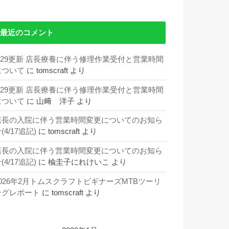
最近のコメント
5/29更新 店長療養に伴う修理作業受付と営業時間
について
に
tomscraft
より
5/29更新 店長療養に伴う修理作業受付と営業時間
について
に
山﨑 洋子
より
店長の入院に伴う営業時間変更についてのお知ら
(4/17追記)
に
tomscraft
より
店長の入院に伴う営業時間変更についてのお知ら
(4/17追記)
に
楡圭子にれけいこ
より
2026年2月トムスクラフトビギナーズMTBツーリ
ングレポート
に
tomscraft
より