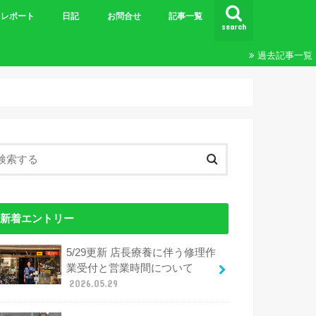
レポート
日記
お問合せ
記事一覧
search
ビギナーズＭＴＢツーリング
王滝
ツーリング
24時間&20時間
エンデューロ
ブルベ
その他レポート
過去記事一覧
新着エントリー
5/29更新 店長療養に伴う修理作
業受付と営業時間について
2026.05.29