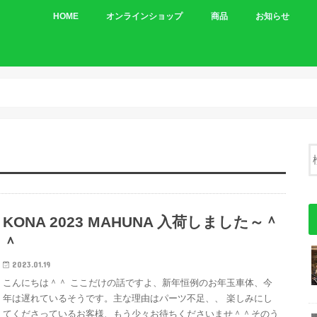
HOME
オンラインショップ
商品
お知らせ
車体
パーツ
KONA 2023 MAHUNA 入荷しました～＾
＾
2023.01.19
こんにちは＾＾ ここだけの話ですよ、新年恒例のお年玉車体、今
年は遅れているそうです。主な理由はパーツ不足、、 楽しみにし
てくださっているお客様、もう少々お待ちくださいませ＾＾そのう