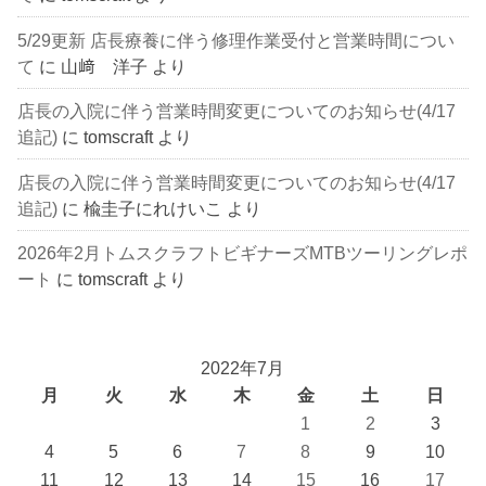
5/29更新 店長療養に伴う修理作業受付と営業時間につい
て
に
山﨑 洋子
より
店長の入院に伴う営業時間変更についてのお知らせ(4/17
追記)
に
tomscraft
より
店長の入院に伴う営業時間変更についてのお知らせ(4/17
追記)
に
楡圭子にれけいこ
より
2026年2月トムスクラフトビギナーズMTBツーリングレポ
ート
に
tomscraft
より
2022年7月
月
火
水
木
金
土
日
1
2
3
4
5
6
7
8
9
10
11
12
13
14
15
16
17