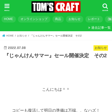
menu
search
HOME
オンラインショップ
商品
お知らせ
レポート
日
過去記事一覧
HOME
お知らせ
『じゃんけんサマー』セール開催決定 その2
2022.07.08
お知らせ
『じゃんけんサマー』セール開催決定 その2
こんにちは＾＾
コピーも復活して明日の準備は万端、、なハズ！