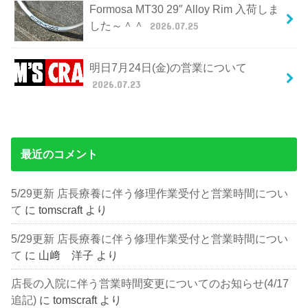
Formosa MT30 29″ Alloy Rim 入荷しま
した～＾＾
2026.07.25
明日7月24日(金)の営業について
2026.07.23
最近のコメント
5/29更新 店長療養に伴う修理作業受付と営業時間につい
て
に
tomscraft
より
5/29更新 店長療養に伴う修理作業受付と営業時間につい
て
に
山﨑 洋子
より
店長の入院に伴う営業時間変更についてのお知らせ(4/17
追記)
に
tomscraft
より