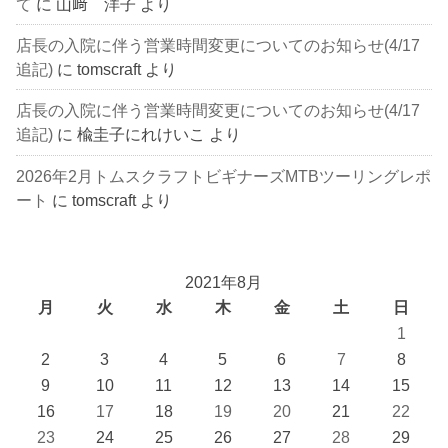
て
に
山﨑 洋子
より
店長の入院に伴う営業時間変更についてのお知らせ(4/17
追記)
に
tomscraft
より
店長の入院に伴う営業時間変更についてのお知らせ(4/17
追記)
に
楡圭子にれけいこ
より
2026年2月トムスクラフトビギナーズMTBツーリングレポ
ート
に
tomscraft
より
2021年8月
月
火
水
木
金
土
日
1
2
3
4
5
6
7
8
9
10
11
12
13
14
15
16
17
18
19
20
21
22
23
24
25
26
27
28
29