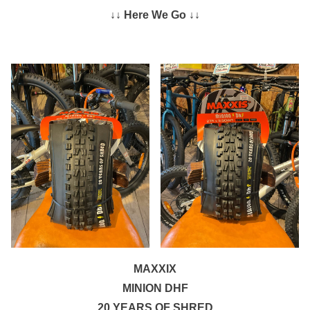
↓↓ Here We Go ↓↓
MAXXIX
MINION DHF
20 YEARS OF SHRED