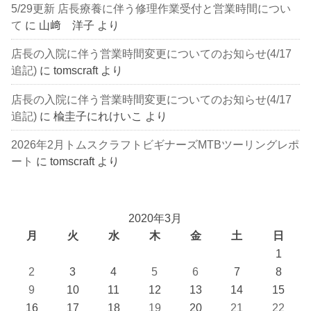
5/29更新 店長療養に伴う修理作業受付と営業時間につい
て
に
山﨑 洋子
より
店長の入院に伴う営業時間変更についてのお知らせ(4/17
追記)
に
tomscraft
より
店長の入院に伴う営業時間変更についてのお知らせ(4/17
追記)
に
楡圭子にれけいこ
より
2026年2月トムスクラフトビギナーズMTBツーリングレポ
ート
に
tomscraft
より
2020年3月
月
火
水
木
金
土
日
1
2
3
4
5
6
7
8
9
10
11
12
13
14
15
16
17
18
19
20
21
22