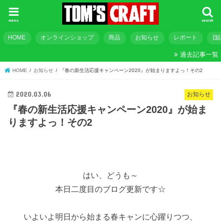
menu
search
HOME
オンラインショップ
商品
お知らせ
レポート
日
過去記事一覧
HOME
お知らせ
『春の新生活応援キャンペーン2020』が始まりますよっ！その2
2020.03.06
お知らせ
『春の新生活応援キャンペーン2020』が始ま
りますよっ！その2
はい、どうも～
本日二度目のブログ更新です☆
いよいよ明日から始まる春キャンに心躍りつつ、