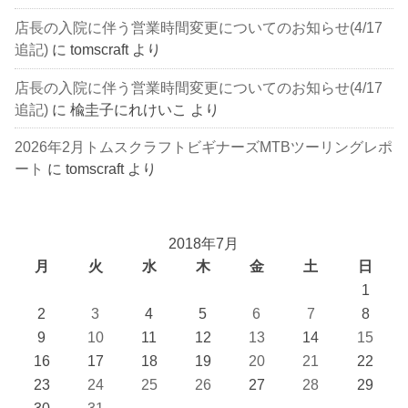
店長の入院に伴う営業時間変更についてのお知らせ(4/17
追記)
に
tomscraft
より
店長の入院に伴う営業時間変更についてのお知らせ(4/17
追記)
に
楡圭子にれけいこ
より
2026年2月トムスクラフトビギナーズMTBツーリングレポ
ート
に
tomscraft
より
2018年7月
月
火
水
木
金
土
日
1
2
3
4
5
6
7
8
9
10
11
12
13
14
15
16
17
18
19
20
21
22
23
24
25
26
27
28
29
30
31