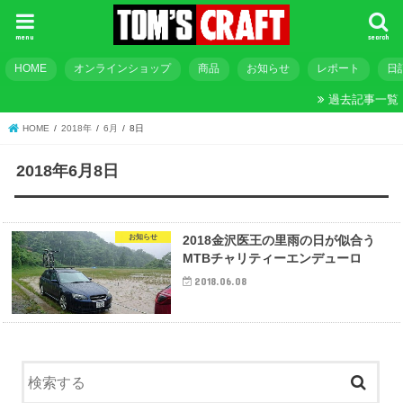
menu
search
HOME
オンラインショップ
商品
お知らせ
レポート
日
過去記事一覧
HOME
2018年
6月
8日
2018年6月8日
お知らせ
2018金沢医王の里雨の日が似合う
MTBチャリティーエンデューロ
2018.06.08