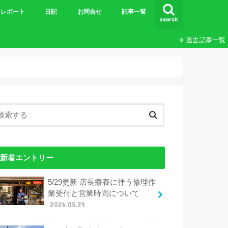
レポート
日記
お問合せ
記事一覧
search
ビギナーズＭＴＢツーリング
王滝
ツーリング
24時間&20時間
エンデューロ
ブルベ
その他レポート
過去記事一覧
新着エントリー
5/29更新 店長療養に伴う修理作
業受付と営業時間について
2026.05.29