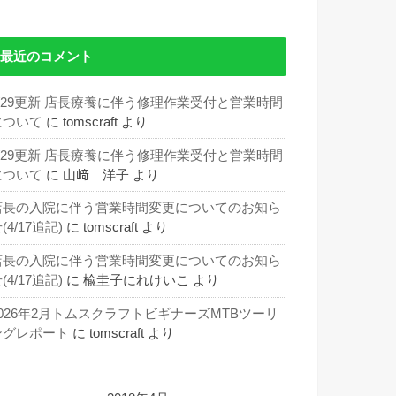
最近のコメント
5/29更新 店長療養に伴う修理作業受付と営業時間
について
に
tomscraft
より
5/29更新 店長療養に伴う修理作業受付と営業時間
について
に
山﨑 洋子
より
店長の入院に伴う営業時間変更についてのお知ら
(4/17追記)
に
tomscraft
より
店長の入院に伴う営業時間変更についてのお知ら
(4/17追記)
に
楡圭子にれけいこ
より
2026年2月トムスクラフトビギナーズMTBツーリ
ングレポート
に
tomscraft
より