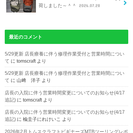
荷しました～＾＾
2026.07.28
最近のコメント
5/29更新 店長療養に伴う修理作業受付と営業時間につい
て
に
tomscraft
より
5/29更新 店長療養に伴う修理作業受付と営業時間につい
て
に
山﨑 洋子
より
店長の入院に伴う営業時間変更についてのお知らせ(4/17
追記)
に
tomscraft
より
店長の入院に伴う営業時間変更についてのお知らせ(4/17
追記)
に
楡圭子にれけいこ
より
2026年2月トムスクラフトビギナーズMTBツーリングレポ