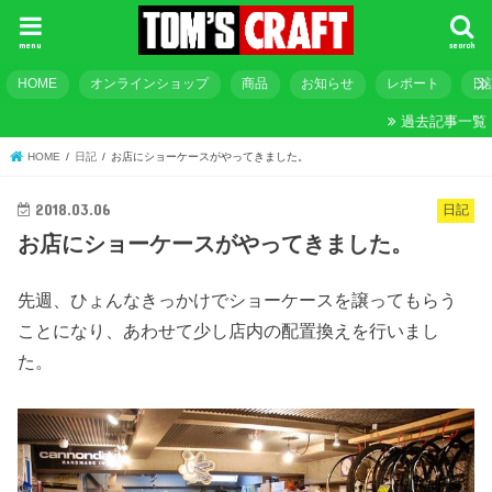
menu
search
HOME
オンラインショップ
商品
お知らせ
レポート
日
過去記事一覧
HOME
日記
お店にショーケースがやってきました。
2018.03.06
日記
お店にショーケースがやってきました。
先週、ひょんなきっかけでショーケースを譲ってもらう
ことになり、あわせて少し店内の配置換えを行いまし
た。