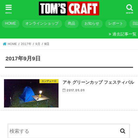
menu
search
HOME
オンラインショップ
商品
お知らせ
レポート
日
過去記事一覧
HOME
2017年
9月
9日
2017年9月9日
エンデューロ
アキ グリーンカップ フェスティバル
2017.09.09