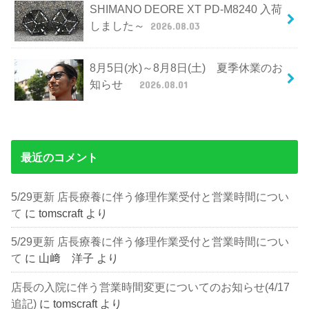
SHIMANO DEORE XT PD-M8240 入荷
しました～
2026.08.03
8月5日(水)～8月8日(土) 夏季休業のお
知らせ
2026.08.01
最近のコメント
5/29更新 店長療養に伴う修理作業受付と営業時間につい
て
に
tomscraft
より
5/29更新 店長療養に伴う修理作業受付と営業時間につい
て
に
山﨑 洋子
より
店長の入院に伴う営業時間変更についてのお知らせ(4/17
追記)
に
tomscraft
より