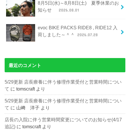
8月5日(水)～8月8日(土) 夏季休業のお
知らせ
2026.08.01
evoc BIKE PACKS RIDE8 , RIDE12 入
荷しました～＾＾
2026.07.28
最近のコメント
5/29更新 店長療養に伴う修理作業受付と営業時間につい
て
に
tomscraft
より
5/29更新 店長療養に伴う修理作業受付と営業時間につい
て
に
山﨑 洋子
より
店長の入院に伴う営業時間変更についてのお知らせ(4/17
追記)
に
tomscraft
より