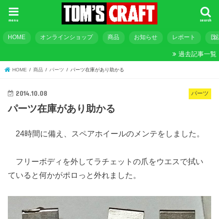
menu
search
HOME
オンラインショップ
商品
お知らせ
レポート
日
過去記事一覧
HOME
商品
パーツ
パーツ在庫があり助かる
2014.10.08
パーツ
パーツ在庫があり助かる
24時間に備え、スペアホイールのメンテをしました。
フリーボディを外してラチェットの爪をウエスで拭い
ていると何かがポロっと外れました。