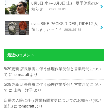
8月5日(水)～8月8日(土) 夏季休業のお
知らせ
2026.08.01
evoc BIKE PACKS RIDE8 , RIDE12 入
荷しました～＾＾
2026.07.28
最近のコメント
5/29更新 店長療養に伴う修理作業受付と営業時間につい
て
に
tomscraft
より
5/29更新 店長療養に伴う修理作業受付と営業時間につい
て
に
山﨑 洋子
より
店長の入院に伴う営業時間変更についてのお知らせ(4/17
追記)
に
tomscraft
より