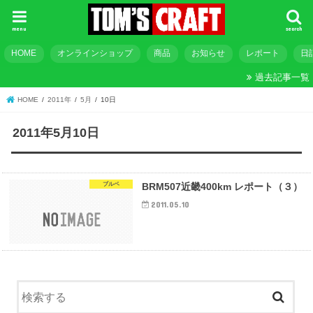
menu
search
HOME
オンラインショップ
商品
お知らせ
レポート
日
過去記事一覧
HOME
2011年
5月
10日
2011年5月10日
ブルベ
BRM507近畿400km レポート（３）
2011.05.10