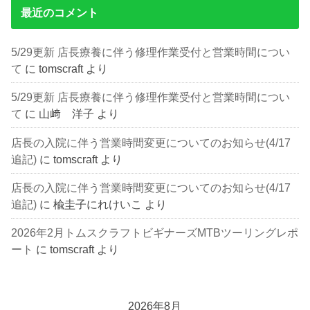
最近のコメント
5/29更新 店長療養に伴う修理作業受付と営業時間につい
て
に
tomscraft
より
5/29更新 店長療養に伴う修理作業受付と営業時間につい
て
に
山﨑 洋子
より
店長の入院に伴う営業時間変更についてのお知らせ(4/17
追記)
に
tomscraft
より
店長の入院に伴う営業時間変更についてのお知らせ(4/17
追記)
に
楡圭子にれけいこ
より
2026年2月トムスクラフトビギナーズMTBツーリングレポ
ート
に
tomscraft
より
2026年8月