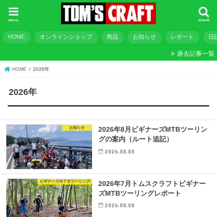
menu
search
HOME
オンラインショップ
商品
お知らせ
レポート
日
過去記事一覧
HOME
2026年
2026年
お知らせ
2026年8月ビギナーズMTBツーリン
グの案内（ルート追記）
2026.08.08
ビギナーズＭＴＢツーリング
2026年7月トムスクラフトビギナー
ズMTBツーリングレポート
2026.08.08